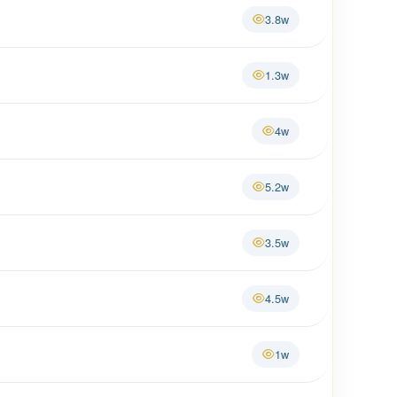
3.8w
1.3w
4w
5.2w
3.5w
4.5w
1w