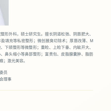
院整形外科，硕士研究生。擅长阴道松弛、阴唇肥大、
丰盈填充等私密整形；微创腋臭切除术；厚唇改薄、M
皱、下颌整形等微整形；重睑、上睑下垂、内眦开大、
小、鼻头缩小等鼻部整形；富贵包、皮脂腺囊肿、脂肪
痕；激光美容。
委员
会理事