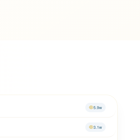
5.9w
3.1w