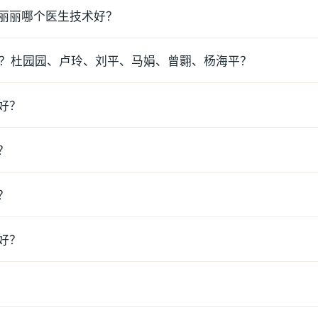
丽丽哪个医生技术好？
个？杜园园、卢玲、刘平、马娟、曾翾、杨海平？
好？
？
？
好？